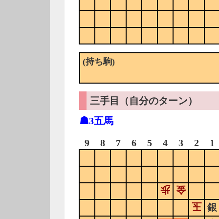
(持ち駒)
三手目（自分のターン）
☗3五馬
9
8
7
6
5
4
3
2
1
歩
金
玉
銀