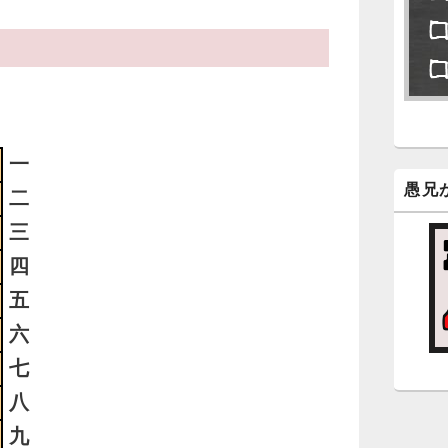
永
了
6
永
ン
一
新
愚兄
二
三
5
四
時
日
五
ま
六
七
5
八
時
日
九