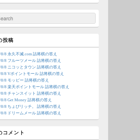
の更新は休みます。申し訳あり
せん。
検
索
/4 18:54
（Dr.N）
間の都合が付かないため、7月5
の投稿
の更新は休みます。申し訳あり
6/8/8 永久不滅.com 詰将棋の答え
せん。
26/8/8 フルーツメール 詰将棋の答え
26/8/8 ニコッとタウン 詰将棋の答え
/22 2:12
（Dr.N）
26/8/8 Vポイントモール 詰将棋の答え
6/8/8 モッピー 詰将棋の答え
ょびリッチが10：00までメンテ
26/8/8 楽天ポイントモール 詰将棋の答え
ンスとのことなので、本日分の
26/8/8 チャンスイット 詰将棋の答え
新は難しいかもしれません。
6/8/8 Get Money 詰将棋の答え
26/8/8 ちょびリッチ。 詰将棋の答え
/20 18:45
（Dr.N）
26/8/8 ドリームメール 詰将棋の答え
日、6月21日分の更新は昼頃にな
てしまいそうです。申し訳ござ
のコメント
ません。