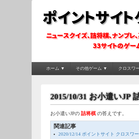
ポイントサイトゲ
ポイントサイトのゲーム系コンテンツを徹底攻略
メ
ホーム ▼
その他ゲーム ▼
クロスワ
イ
ン
メ
ニ
2015/10/31 お小遣いJ
ュ
ー
お小遣いJPの
詰将棋
の答えです。
関連記事
2020/12/14 ポイントサイト クロス