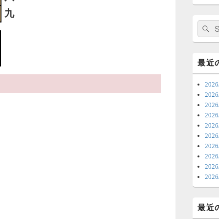
日
九
ま
検
索:
7
時
最近
日
202
ま
20
20
6
20
202
ち
20
ナ
20
更
202
20
6
20
明
っ
最近
い