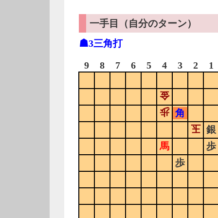
一手目（自分のターン）
☗3三角打
9
8
7
6
5
4
3
2
1
金
歩
角
玉
銀
馬
歩
歩