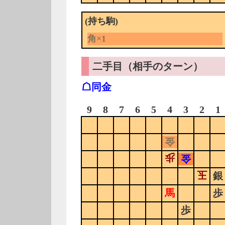
(持ち駒)
角×1
二手目（相手のターン）
☖同金
9
8
7
6
5
4
3
2
1
金
歩
金
玉
銀
馬
歩
歩