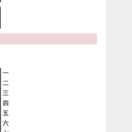
ま
5
メ
滅
も
5
時
日
一
ま
二
三
4
四
時
日
五
ま
六