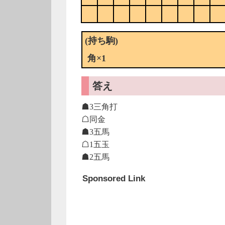
(持ち駒)
角×1
答え
☗3三角打
☖同金
☗3五馬
☖1五玉
☗2五馬
Sponsored Link