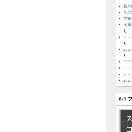
英単
6
英単
国旗
時
国旗
日
り
20
ま
り
20
6
り
V
202
202
テ
20
の
20
6
8/8
明
っ
い
6