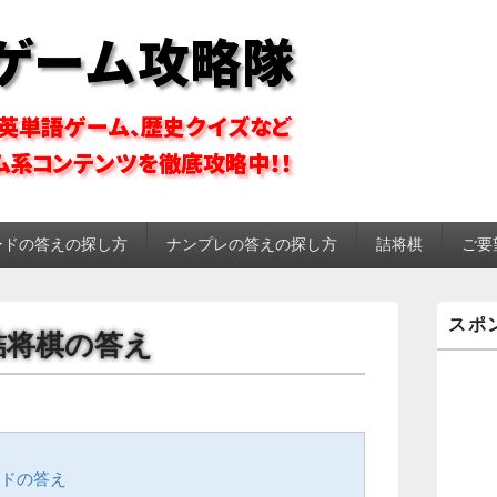
ーム攻略隊
ードの答えの探し方
ナンプレの答えの探し方
詰将棋
ご要
メ
スポ
イ
P 詰将棋の答え
ン
サ
イ
ド
バ
ー
ウ
ワードの答え
ィ