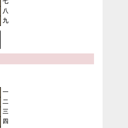
七
4
八
明
っ
九
い
4
時
日
ま
3
明
一
っ
二
い
三
3
四
明