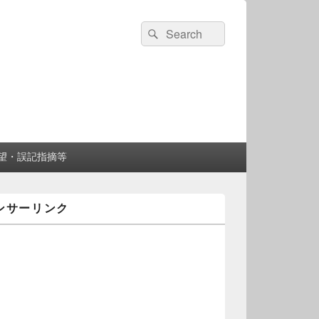
検
検
索:
索
望・誤記指摘等
ンサーリンク