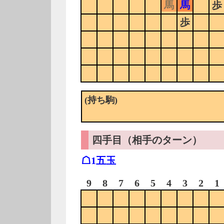
馬
馬
歩
歩
(持ち駒)
四手目（相手のターン）
☖1五玉
9
8
7
6
5
4
3
2
1