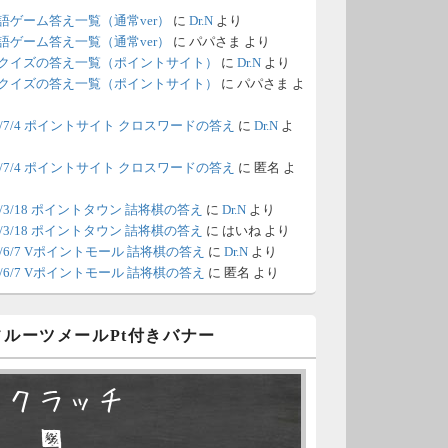
語ゲーム答え一覧（通常ver）
に
Dr.N
より
/18 1:39
（Dr.N）
語ゲーム答え一覧（通常ver）
に
パパさま
より
クイズの答え一覧（ポイントサイト）
に
Dr.N
より
間の都合が付かないため、6月18
クイズの答え一覧（ポイントサイト）
に
パパさま
よ
の更新は休みます。申し訳あり
26/7/4 ポイントサイト クロスワードの答え
に
Dr.N
よ
せん。
26/7/4 ポイントサイト クロスワードの答え
に
匿名
よ
/8 4:39
（Dr.N）
ポイントモールが6：00までメン
0/3/18 ポイントタウン 詰将棋の答え
に
Dr.N
より
0/3/18 ポイントタウン 詰将棋の答え
に
はいね
より
ナンスとのことなので、本日分
26/6/7 Vポイントモール 詰将棋の答え
に
Dr.N
より
更新は難しいかもしれません。
26/6/7 Vポイントモール 詰将棋の答え
に
匿名
より
/6 18:51
（Dr.N）
 フルーツメールPt付きバナー
日、6月7日分の更新は昼頃にな
てしまいそうです。申し訳ござ
スクラッチ
ません。
□ ■
/2 10:04
（Dr.N）