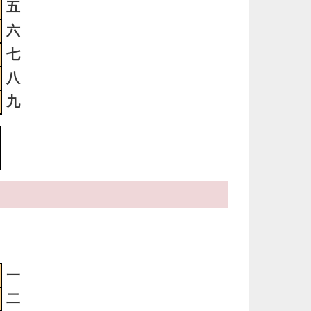
五
っ
い
六
七
3
八
時
九
日
ま
3
明
っ
い
2
明
一
っ
二
い