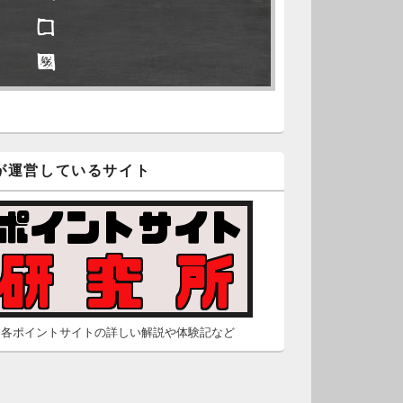
□ □
久不滅.comの本日分の更新が完
しました。
□ ■
/2 2:22
（Dr.N）
隠しポイントを探せ
久不滅.comが8：00までメンテナ
スとのことなので、本日分の更
□ ■
は難しいかもしれません。
が運営しているサイト
□ ■
/26 2:52
（Dr.N）
□ □
間の都合が付かないため、5月26
の更新は休みます。申し訳あり
せん。
/23 16:32
（Dr.N）
各ポイントサイトの詳しい解説や体験記など
間の都合が付かないため、5月24
の更新は休みます。申し訳あり