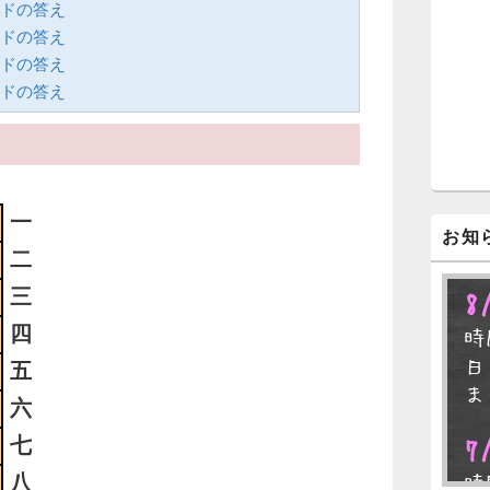
ワードの答え
ジ
ェ
ワードの答え
ッ
ワードの答え
ト
ワードの答え
エ
リ
ア
一
お知
二
三
8
四
時
日
五
ま
六
七
7
八
時