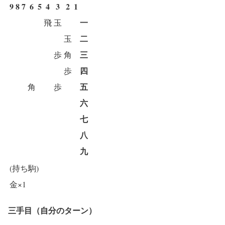
9
8
7
6
5
4
3
2
1
一
飛
玉
二
玉
三
歩
角
四
歩
五
角
歩
六
七
八
九
(持ち駒)
金×1
三手目（自分のターン）