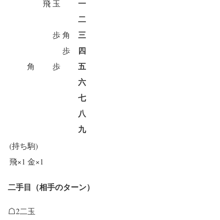
一
飛
玉
二
三
歩
角
四
歩
五
角
歩
六
七
八
九
(持ち駒)
飛×1
金×1
二手目（相手のターン）
☖2二玉