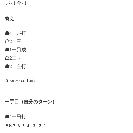
飛×1
金×1
答え
☗4一飛打
☖2二玉
☗1一飛成
☖2三玉
☗2二金打
Sponsored Link
一手目（自分のターン）
☗4一飛打
9
8
7
6
5
4
3
2
1