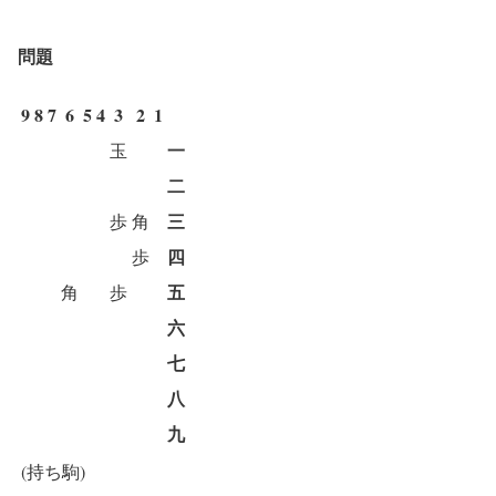
問題
9
8
7
6
5
4
3
2
1
一
玉
二
三
歩
角
四
歩
五
角
歩
六
七
八
九
(持ち駒)