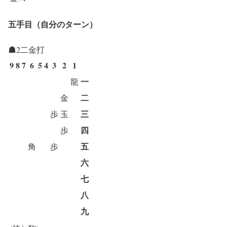
五手目（自分のターン）
☗2二金打
9
8
7
6
5
4
3
2
1
一
龍
二
金
三
歩
玉
四
歩
五
角
歩
六
七
八
九