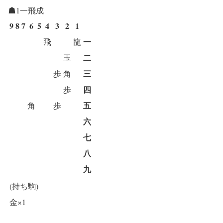
☗1一飛成
9
8
7
6
5
4
3
2
1
一
飛
龍
二
玉
三
歩
角
四
歩
五
角
歩
六
七
八
九
(持ち駒)
金×1