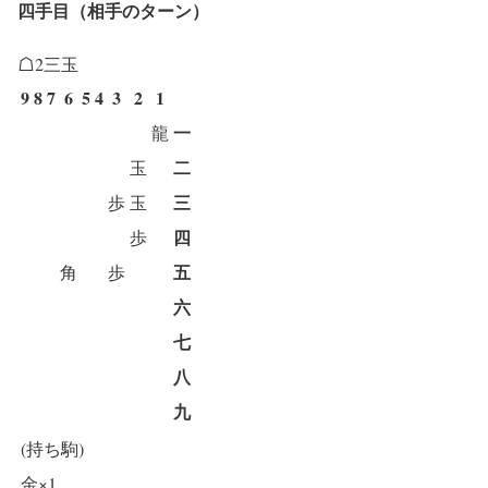
四手目（相手のターン）
☖2三玉
9
8
7
6
5
4
3
2
1
一
龍
二
玉
三
歩
玉
四
歩
五
角
歩
六
七
八
九
(持ち駒)
金×1