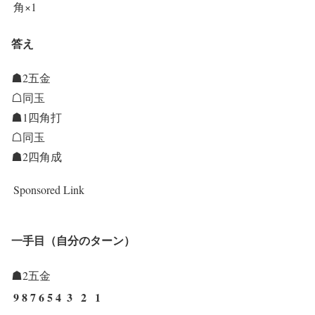
角×1
答え
☗2五金
☖同玉
☗1四角打
☖同玉
☗2四角成
Sponsored Link
一手目（自分のターン）
☗2五金
9
8
7
6
5
4
3
2
1