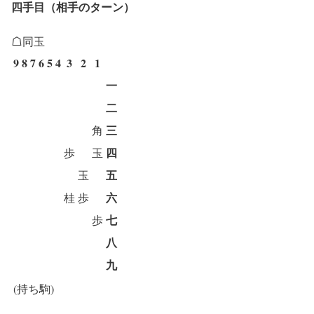
四手目（相手のターン）
☖同玉
9
8
7
6
5
4
3
2
1
一
二
三
角
四
歩
玉
五
玉
六
桂
歩
七
歩
八
九
(持ち駒)