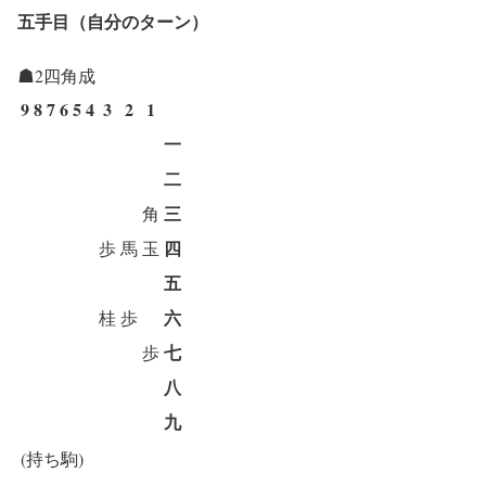
五手目（自分のターン）
☗2四角成
9
8
7
6
5
4
3
2
1
一
二
三
角
四
歩
馬
玉
五
六
桂
歩
七
歩
八
九
(持ち駒)