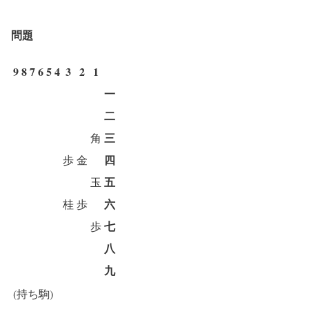
問題
9
8
7
6
5
4
3
2
1
一
二
三
角
四
歩
金
五
玉
六
桂
歩
七
歩
八
九
(持ち駒)