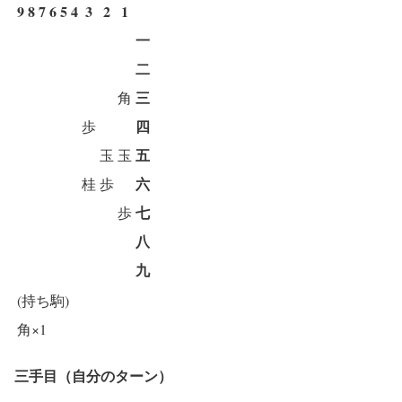
9
8
7
6
5
4
3
2
1
一
二
三
角
四
歩
五
玉
玉
六
桂
歩
七
歩
八
九
(持ち駒)
角×1
三手目（自分のターン）