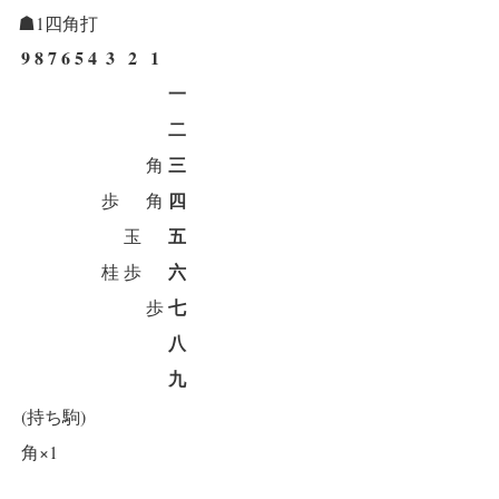
☗1四角打
9
8
7
6
5
4
3
2
1
一
二
三
角
四
歩
角
五
玉
六
桂
歩
七
歩
八
九
(持ち駒)
角×1