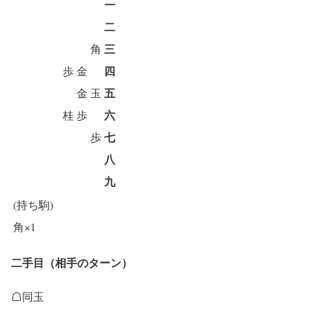
一
二
三
角
四
歩
金
五
金
玉
六
桂
歩
七
歩
八
九
(持ち駒)
角×1
二手目（相手のターン）
☖同玉