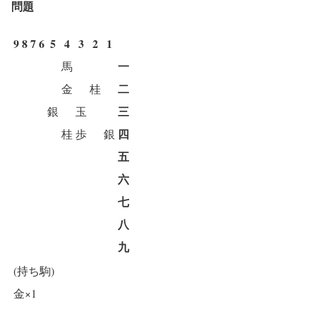
問題
9
8
7
6
5
4
3
2
1
一
馬
二
金
桂
三
銀
玉
四
桂
歩
銀
五
六
七
八
九
(持ち駒)
金×1