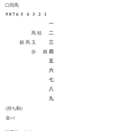
☖同馬
9
8
7
6
5
4
3
2
1
一
二
馬
桂
三
銀
馬
玉
四
歩
銀
五
六
七
八
九
(持ち駒)
金×1