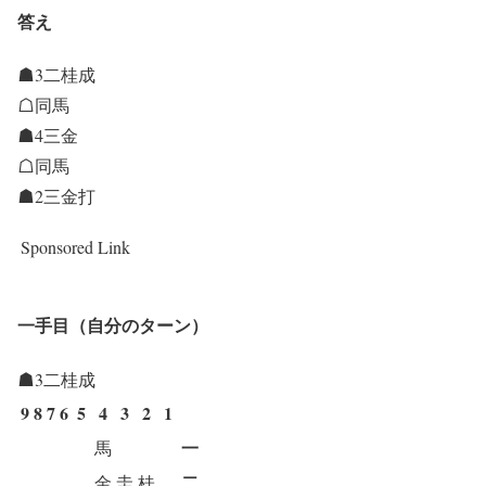
答え
☗3二桂成
☖同馬
☗4三金
☖同馬
☗2三金打
Sponsored Link
一手目（自分のターン）
☗3二桂成
9
8
7
6
5
4
3
2
1
一
馬
二
金
圭
桂