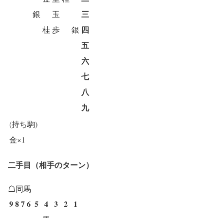
三
銀
玉
四
桂
歩
銀
五
六
七
八
九
(持ち駒)
金×1
二手目（相手のターン）
☖同馬
9
8
7
6
5
4
3
2
1