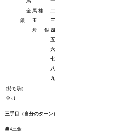
一
馬
二
金
馬
桂
三
銀
玉
四
歩
銀
五
六
七
八
九
(持ち駒)
金×1
三手目（自分のターン）
☗4三金