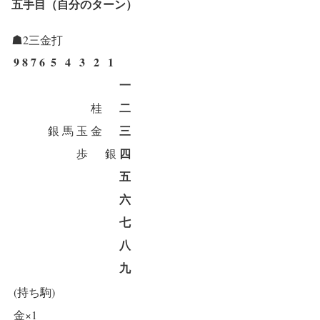
五手目（自分のターン）
☗2三金打
9
8
7
6
5
4
3
2
1
一
二
桂
三
銀
馬
玉
金
四
歩
銀
五
六
七
八
九
(持ち駒)
金×1