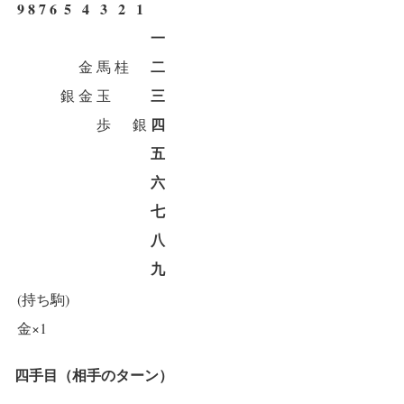
9
8
7
6
5
4
3
2
1
一
二
金
馬
桂
三
銀
金
玉
四
歩
銀
五
六
七
八
九
(持ち駒)
金×1
四手目（相手のターン）