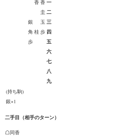
一
香
香
二
圭
三
銀
玉
四
角
桂
歩
五
歩
六
七
八
九
(持ち駒)
銀×1
二手目（相手のターン）
☖同香