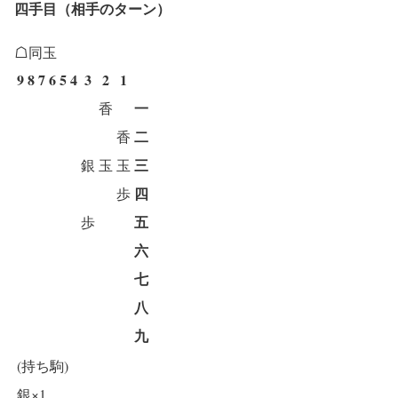
四手目（相手のターン）
☖同玉
9
8
7
6
5
4
3
2
1
一
香
二
香
三
銀
玉
玉
四
歩
五
歩
六
七
八
九
(持ち駒)
銀×1