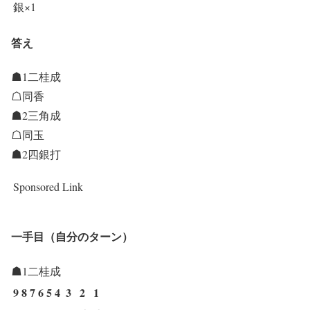
銀×1
答え
☗1二桂成
☖同香
☗2三角成
☖同玉
☗2四銀打
Sponsored Link
一手目（自分のターン）
☗1二桂成
9
8
7
6
5
4
3
2
1