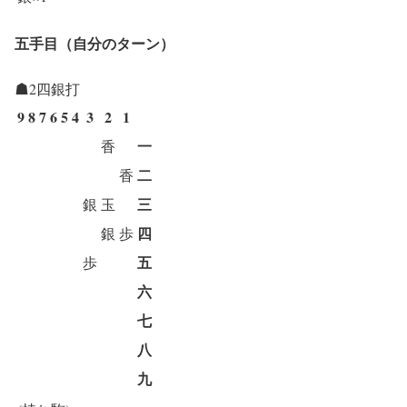
五手目（自分のターン）
☗2四銀打
9
8
7
6
5
4
3
2
1
一
香
二
香
三
銀
玉
四
銀
歩
五
歩
六
七
八
九