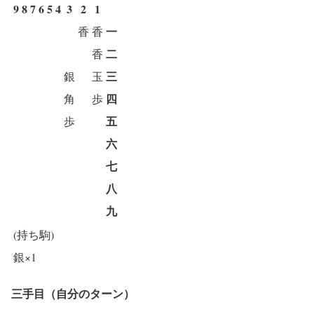
9
8
7
6
5
4
3
2
1
一
香
香
二
香
三
銀
玉
四
角
歩
五
歩
六
七
八
九
(持ち駒)
銀×1
三手目（自分のターン）