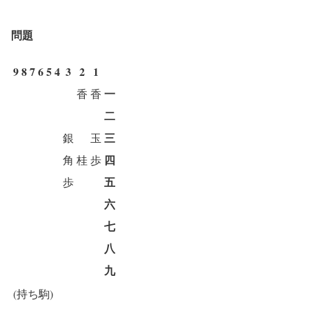
問題
9
8
7
6
5
4
3
2
1
一
香
香
二
三
銀
玉
四
角
桂
歩
五
歩
六
七
八
九
(持ち駒)