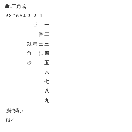
☗2三角成
9
8
7
6
5
4
3
2
1
一
香
二
香
三
銀
馬
玉
四
角
歩
五
歩
六
七
八
九
(持ち駒)
銀×1